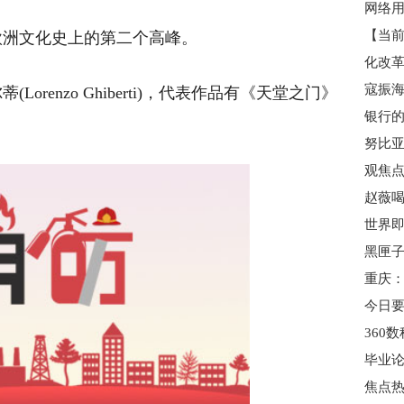
欧洲文化史上的第二个高峰。
化改革
寇振海
orenzo Ghiberti)，代表作品有《天堂之门》
银行的
努比亚Z
黑匣子
重庆：
今日要
毕业论