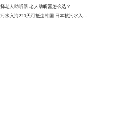
择老人助听器 老人助听器怎么选？
日本核污水入海220天可抵达韩国 日本核污水入海有什么不好？