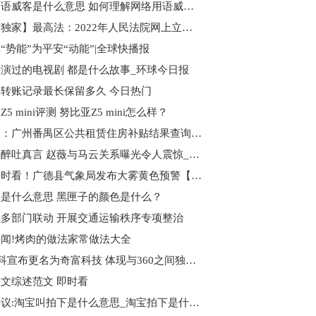
网络用语威客是什么意思 如何理解网络用语威客的意思_焦点资讯
【当前独家】最高法：2022年人民法院网上立案超一千万次
“势能”为平安“动能”|全球快播报
演过的电视剧 都是什么故事_环球今日报
转账记录最长保留多久 今日热门
5 mini评测 努比亚Z5 mini怎么样？
观焦点：广州番禺区公共租赁住房补贴结果查询入口
赵薇喝醉吐真言 赵薇与马云关系曝光令人震惊_新视野
世界即时看！广德县气象局发布大雾黄色预警【III级/较重】
是什么意思 黑匣子的颜色是什么？
多部门联动 开展交通运输秩序专项整治
闻!烤肉的做法家常做法大全
360数科宣布更名为奇富科技 体现与360之间独立性
文综述范文 即时看
焦点热议:淘宝叫拍下是什么意思_淘宝拍下是什么意思