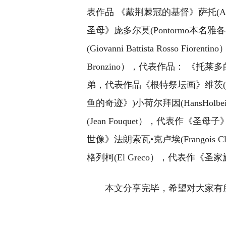
表作品 《戴荆棘冠的基督》萨托(And
圣母》庞多尔莫(Pontormo本
(Giovanni Battista Rosso 
Bronzino），代表作品： 《托
弟，代表作品《根特祭坛画》维茨(Ko
鱼的奇迹》)小荷尔拜因(HansHolbe
(Jean Fouquet），代表作《圣母
世像》法朗索瓦•克卢埃(Frangoi
格列柯(El Greco），代表作《
本文分享完毕，希望对大家有
关键词：
下十字架
研究成果