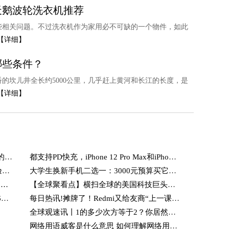
天鹅波轮洗衣机推荐
些相关问题。不过洗衣机作为家用必不可缺的一个物件，如此
【详细】
哪些条件？
的坎儿井全长约5000公里，几乎赶上黄河和长江的长度，是
【详细】
文艺复兴时期的绘画赏析_文艺复兴时期的绘画
都支持PD快充，iPhone 12 Pro Max和iPhone 13 Pro Max有哪些区别-世界快资讯
多平台用户口碑汇总：一加Ace2实际体验是超神还是翻车？_即时焦点
大学生换新手机二选一：3000元预算买它的原因是啥？
……
【全球聚看点】横扫全球的美国科技巨头们，为什么他们的科技会在中国屡战屡败？
全球时讯：用了都说爽！iOS系统隐藏的6个小技巧，几千块苹果手机可没白买
每日热讯!摊牌了！Redmi又给友商“上一课”，K60大内存版本宣布降价！
全球观速讯丨1的多少次方等于2？你居然还认为此方程无解！走进神奇的复数！
网络用语威客是什么意思 如何理解网络用语威客的意思_焦点资讯