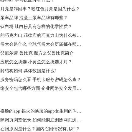
哪种好 学习机品牌有什么？
色月亮是咋回事？粉红色月亮是因为什么？
泵车品牌 混凝土泵车品牌有哪些？
钛白粉 钛白粉具有怎样的化学性质？
菲律宾的巧克力山 菲律宾的巧克力山为什么被说是第八大奇迹？
全球气候大会是什么 全球气候大会历届都在那举行的？
父厄尔诺·鲁比克 魔方之父鲁比克简介
应该怎么挑选 小黄鱼怎么挑选才对？
龄结构如何 具体数据是什么?
服务密码怎么看 手机卡服务密码怎么查？
企业网络安全包含哪些方面 企业网络安全发展趋势
很火的换脸的app 很火的换脸的app女生用的叫什么?
彻底删除网页浏览记录 如何能彻底删除网页浏览记录？
4召回原因是什么？国内召回情况有几种？