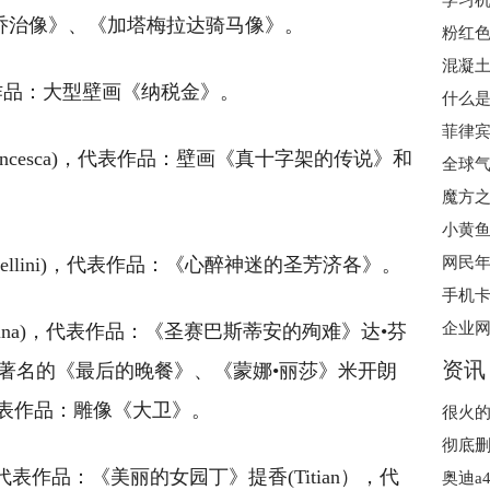
学习机
圣乔治像》、《加塔梅拉达骑马像》。
粉红
混凝土
，代表作品：大型壁画《纳税金》。
什么是
a Francesca)，代表作品：壁画《真十字架的传说》和
魔方之
小黄鱼
i Bellini)，代表作品：《心醉神迷的圣芳济各》。
网民年
手机卡
 Messina)，代表作品：《圣赛巴斯蒂安的殉难》达•芬
资讯
，代表作品：著名的《最后的晚餐》、《蒙娜•丽莎》米开朗
oti)，代表作品：雕像《大卫》。
io)，代表作品：《美丽的女园丁》提香(Titian），代
奥迪a