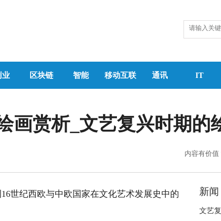
创业
区块链
智能
移动互联
通讯
IT
绘画赏析_文艺复兴时期的
内容有价值
新闻
到16世纪西欧与中欧国家在文化艺术发展史中的
文艺复