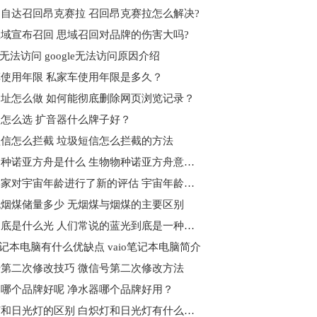
自达召回昂克赛拉 召回昂克赛拉怎么解决?
域宣布召回 思域召回对品牌的伤害大吗?
le无法访问 google无法访问原因介绍
使用年限 私家车使用年限是多久？
址怎么做 如何能彻底删除网页浏览记录？
怎么选 扩音器什么牌子好？
信怎么拦截 垃圾短信怎么拦截的方法
生物物种诺亚方舟是什么 生物物种诺亚方舟意义何在？
天文学家对宇宙年龄进行了新的评估 宇宙年龄到底是什么？
烟煤储量多少 无烟煤与烟煤的主要区别
蓝光到底是什么光 人们常说的蓝光到底是一种什么光
o笔记本电脑有什么优缺点 vaio笔记本电脑简介
第二次修改技巧 微信号第二次修改方法
哪个品牌好呢 净水器哪个品牌好用？
白炽灯和日光灯的区别 白炽灯和日光灯有什么不一样？