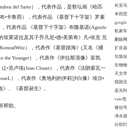
长安马
rea del Sarto），代表作品，是祭坛画《哈匹
本田思
名雅各布•卡鲁西），代表作品 《基督下十字架》罗素
goog
Fiorentino），代表作品 《基督下十字架》布隆基诺(Agnolo
私家车
莱多的埃莱诺拉及其子乔凡尼•德•美第奇》凡•埃克 兄
删除网
nradWitz），代表作《基督踏海》(又名《捕
扩音器
垃圾短
in the Younger），代表作《伊拉斯漠像》富凯
子》让•克卢埃(Jean Clouet），代表作《法朗索瓦一
s CloueL），代表作《奥地利的伊莉沙白像》埃尔•
我国无
圣家族》、《基督诞生》。
vai
所帮助。
微信号
净水器
不可估量
绘画手法