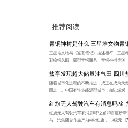
推荐阅读
青铜神树是什么 三星堆文物青
三星堆文物与《盗墓笔记》描述相符，三星
彩绘铜头眼、巨型青铜面具、青铜神树等50
盐亭发现超大储量油气田 四川
随着城市化进程的不断推进，成正在成为天
因之一。中国有许多能源型城市，如以煤炭
红旗无人驾驶汽车有消息吗?红
红旗无人驾驶汽车有消息吗?之前和百度所牵手
与一汽集团合作生产Apollo红旗， L4级无
【