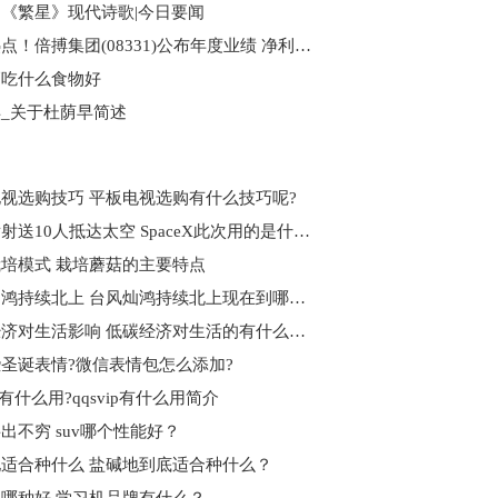
《繁星》现代诗歌|今日要闻
全球热点！倍搏集团(08331)公布年度业绩 净利451.4万元 同比减少50.49%
高吃什么食物好
_关于杜荫早简述
视选购技巧 平板电视选购有什么技巧呢?
三次发射送10人抵达太空 SpaceX此次用的是什么飞船？
培模式 栽培蘑菇的主要特点
台风灿鸿持续北上 台风灿鸿持续北上现在到哪了？
低碳经济对生活影响 低碳经济对生活的有什么影响？
圣诞表情?微信表情包怎么添加?
ip有什么用?qqsvip有什么用简介
层出不穷 suv哪个性能好？
适合种什么 盐碱地到底适合种什么？