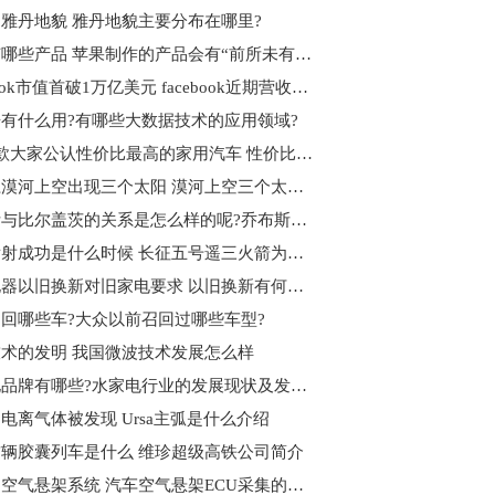
雅丹地貌 雅丹地貌主要分布在哪里?
苹果有哪些产品 苹果制作的产品会有“前所未有的体验”为什么?
facebook市值首破1万亿美元 facebook近期营收状况如何?
有什么用?有哪些大数据技术的应用领域?
介绍5款大家公认性价比最高的家用汽车 性价比高的车怎么选?
黑龙江漠河上空出现三个太阳 漠河上空三个太阳的成因分析
乔布斯与比尔盖茨的关系是怎么样的呢?乔布斯简介
胖五发射成功是什么时候 ​长征五号遥三火箭为什么叫胖五？
国美电器以旧换新对旧家电要求 以旧换新有何好处?
回哪些车?大众以前召回过哪些车型?
术的发明 我国微波技术发展怎么样
水家电品牌有哪些?水家电行业的发展现状及发展趋势是什么?
电离气体被发现 Ursa主弧是什么介绍
辆胶囊列车是什么 维珍超级高铁公司简介
什么是空气悬架系统​ 汽车空气悬架ECU采集的主要信号是什么?