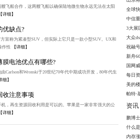
与两艘飞船合作，这两艘飞船以确保陆地微生物永远无法在太阳
【详细】
的优缺点?
大众d
方宣称为紧凑型SUV，但实际上它只是一款小型SUV。UX和
祝融号
可操作性
【详细】
薄膜电池优点有哪些?
lson和Wronski于20世纪70年代中期成功开发，80年代生
详细】
美的楼
回收注意事项
资讯
手机，再生资源回收利用是可以的。苹果是一家非常强大的公
【详细】
鹏博士
内存涨