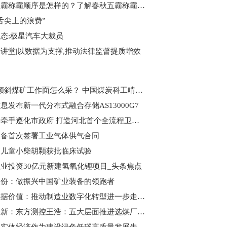
春秋五霸称霸顺序是怎样的？了解春秋五霸称霸顺序口诀-世界热点评
舌尖上的浪费”
态:极星汽车大裁员
讲堂|以数据为支撑,推动法律监督提质增效
68°急倾斜煤矿工作面怎么采？ 中国煤炭科工啃下“硬骨头”
息发布新一代分布式融合存储AS13000G7
欧比特牵手遵化市政府 打造河北首个全流程卫星产业基地 世界热闻
装备首次签署工业气体供气合同
山儿童小柴胡颗获批临床试验
业投资30亿元新建氢氧化锂项目_头条焦点
股份：做振兴中国矿业装备的领跑者
聚焦数据价值：推动制造业数字化转型进一步走深向实|焦点简讯
世界最新：东方测控王浩：五大层面推进选煤厂智能化建设