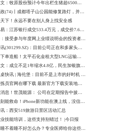
焦点热文：牧原股份预计今年出栏生猪超6500万头
今日问政(74)丨成都塔子山公园能修复路灯，并延后闭园时间吗？回应来了-天天实时
观天下！永远不要在别人身上找安全感
大宗交易：江苏银行成交533.4万元，成交价7.62元（05-16）|天天播资讯
泰恩康：接受参与年度网上业绩说明会的投资者调研
卓创资讯(301299.SZ)：目前公司正在和多家头部企业就大模型进行接洽
讯息：下单造船！太平石化金租大型LNG运输船业务落地东疆
世界热文：成立不足1年缩水4.8亿，民生加银旗下一产品拟保壳，发生了啥？
资本圆桌快讯 | 海伦堡：目前不是上市的好时机 现在最重要是“保交付”|环球新消息
行李分拣员官网在哪下载 最新官方下载安装地址|每日看点
环球快消息！世茂能源： 公司在定期报告中披露对应期末时点的股东人数信息,请您关注公司定期报告的相关信息
关键时刻能救命！iPhone新功能在澳上线，没信号也能拨打000求救
讯：西安519旅游日景区活动汇总
业技能培训，这些支持别错过！ |今日报
科普｜睡不着睡不好怎么办？专业医师给你这些实用建议