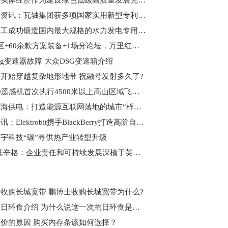
山东将实体经济作为建设绿色低碳高质量发展先行区的重要抓手
全球快资讯：瓦轴集团获多项国家实用新型专利授权
中信重工成功锻造国内最大规格的水力发电专用锻件 世界热文
3大展区+60余款方案装备+1场分论坛，万里红硬核产品集结即将亮相警博会
sg变速器故障 大众DSG变速箱介绍
开始穿越复杂地形地带 祝融号发射多久了?
新舟60遥感机首次执行4500米以上高山区域飞行实验任务-焦点播报
国网威海供电：打造能源互联网落地的城市“样板”_焦点讯息
每日资讯：Elektrobit携手BlackBerry打造高阶自动驾驶系统
宇科技“碳”寻供热产业转型升级
帕特·基辛格：企业责任和可持续发展深植于英特尔的DNA 环球观察
收购长城宽带 鹏博士收购长城宽带为什么?
什么是日环食介绍 为什么说这一次的日环食是本世纪最美的呢?
价的原因 购买内存条该如何选择？