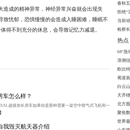
大造成的精神异常，神经异常兴奋就会出现失
拒绝“
导致忧郁，恐惧慢慢的会造成入睡困难，睡眠不
当前动
身体得不到充分的休息，会导致记忆力减退。
检察长
热点
浪潮信
蜀道
白云
0房车怎么样？
天齐锂
北方
 XXXL超级加长房车如果你是那种需要一架空中喷气式飞机和一
】
次自我毁灭航天器介绍