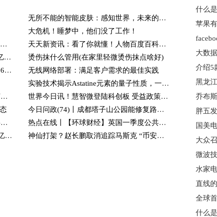
什么是
无所不能的智能皮肤：感知世界，未来的触觉体验！
大危机！睡梦中，他们没了工作！
“苦日子”可能要来？社会上正流行的四个征兆，你注意到了吗？
天天新资讯：看了你就懂！人物百度百科如何创建？五分钟教会你创建人物百科
大数据
友邦保险连续43日回购，累计斥资56.82亿港元
烫伤抹什么管用(在家里轻微烫伤抹点啥好)
焦点热文：牧原股份预计今年出栏生猪超6500万头
无线网络部署：满足客户需求的最佳实践
实验技术揭示Astatine元素的量子性质，一种人工合成的元素_全球速读
大数据正在监控你手机的一切，教你如何尽快把它关闭掉，保护隐私_每日播报
世界今日讯！慧智微登陆科创板 受益政策利好驶入发展“快车道”
动态
今日问政(74)丨成都塔子山公园能修复路灯，并延后闭园时间吗？回应来了-天天实时
数字驱动大时代奏响征乐 DDIS 2023数字驱动创新峰会在京召开
热点在线丨【环球财经】英国一季度公共部门的工资上涨速度加快
中国最强打工皇帝排行，最低身价达105亿，让你颠覆了对打工认知 当前消息
神仙打架？赵长鹏取消追踪马斯克 “币安撤资推特”谣言满天飞-环球时快讯
大众召
微波技
直线的
全球首